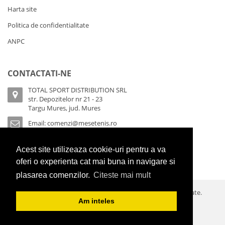
Harta site
Politica de confidentialitate
ANPC
CONTACTATI-NE
TOTAL SPORT DISTRIBUTION SRL
str. Depozitelor nr 21 - 23
Targu Mures, jud. Mures
Email:
comenzi@mesetenis.ro
Sicap/Achizitii publice:
0756 064 333
Acest site utilizeaza cookie-uri pentru a va
Depozit:
0377 100 944
oferi o experienta cat mai buna in navigare si
plasarea comenzilor.
Citeste mai mult
© 2026 Cornilleau Romania. Toate drepturile sunt rezervate.
Am inteles