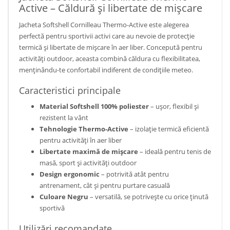
Active – Căldură și libertate de mișcare
Jacheta Softshell Cornilleau Thermo-Active este alegerea
perfectă pentru sportivii activi care au nevoie de protecție
termică și libertate de mișcare în aer liber. Concepută pentru
activități outdoor, aceasta combină căldura cu flexibilitatea,
menținându-te confortabil indiferent de condițiile meteo.
Caracteristici principale
Material Softshell 100% poliester
– ușor, flexibil și
rezistent la vânt
Tehnologie Thermo-Active
– izolație termică eficientă
pentru activități în aer liber
Libertate maximă de mișcare
– ideală pentru tenis de
masă, sport și activități outdoor
Design ergonomic
– potrivită atât pentru
antrenament, cât și pentru purtare casuală
Culoare Negru
– versatilă, se potrivește cu orice ținută
sportivă
Utilizări recomandate