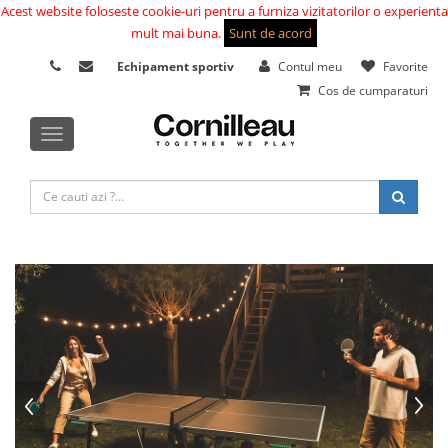
Acest website foloseste cookie-uri pentru a furniza vizitatorilor o experienta
mult mai buna.
Sunt de acord
Echipament sportiv
Contul meu
Favorite
Cos de cumparaturi