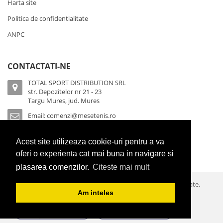
Harta site
Politica de confidentialitate
ANPC
CONTACTATI-NE
TOTAL SPORT DISTRIBUTION SRL
str. Depozitelor nr 21 - 23
Targu Mures, jud. Mures
Email:
comenzi@mesetenis.ro
Sicap/Achizitii publice:
0756 064 333
Acest site utilizeaza cookie-uri pentru a va
Depozit:
0377 100 944
oferi o experienta cat mai buna in navigare si
plasarea comenzilor.
Citeste mai mult
© 2026 Cornilleau Romania. Toate drepturile sunt rezervate.
Am inteles