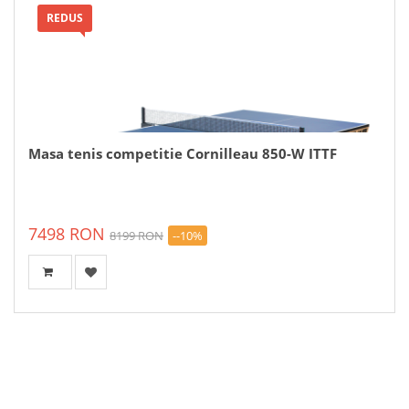
REDUS
Masa tenis competitie Cornilleau 850-W ITTF
7498 RON
8199 RON
--10%