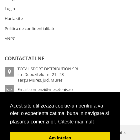
Login
Harta site
Politica de confidentialitate
ANPC
CONTACTATI-NE
TOTAL SPORT DISTRIBUTION SRL
str. Depozitelor nr 21 - 23
Targu Mures, jud. Mures
Email:
comenzi@mesetenis.ro
Sicap/Achizitii publice:
0756 064 333
Acest site utilizeaza cookie-uri pentru a va
Depozit:
0377 100 944
oferi o experienta cat mai buna in navigare si
plasarea comenzilor.
Citeste mai mult
© 2026 Cornilleau Romania. Toate drepturile sunt rezervate.
Am inteles